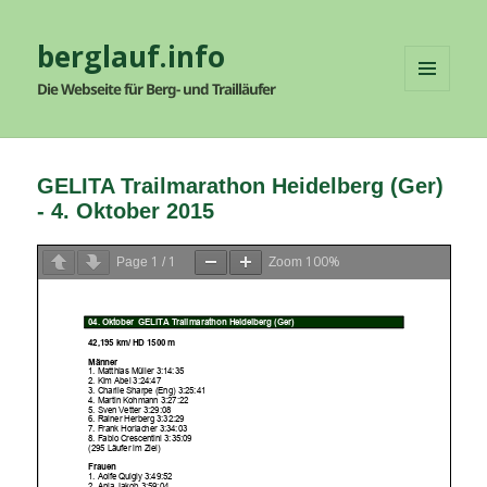
berglauf.info
Die Webseite für Berg- und Trailläufer
MENÜ
UND
WIDGETS
GELITA Trailmarathon Heidelberg (Ger)
- 4. Oktober 2015
1
1
100%
Page
/
Zoom