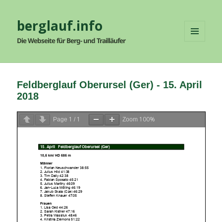
berglauf.info
Die Webseite für Berg- und Trailläufer
MENÜ
UND
WIDGETS
Feldberglauf Oberursel (Ger) - 15. April
2018
1
1
100%
Page
/
Zoom