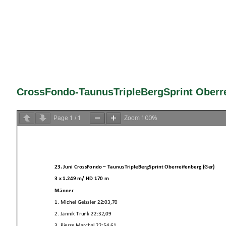
CrossFondo-TaunusTripleBergSprint Oberrei
1
1
100%
Page
/
Zoom