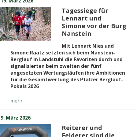
Veröffentlicht
19. März 2026
am
Tagessiege für
Lennart und
Simone vor der Burg
Nanstein
Mit Lennart Nies und
Simone Raatz setzten sich beim Nanstein-
Berglauf in Landstuhl die Favoriten durch und
signalisierten beim zweiten der fünf
angesetzten Wertungsläufen ihre Ambitionen
für die Gesamtwertung des Pfälzer Berglauf-
Pokals 2026
mehr...
Veröffentlicht
9. März 2026
am
Reiterer und
Felderer sind die