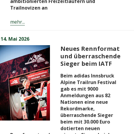
ambitionierten Freizeitläufern und
Trailnovizen an
mehr...
Veröffentlicht
14. Mai 2026
am
Neues Rennformat
und überraschende
Sieger beim IATF
Beim adidas Innsbruck
Alpine Trailrun Festival
gab es mit 9000
Anmeldungen aus 82
Nationen eine neue
Rekordmarke,
überraschende Sieger
beim mit 30.000 Euro
dotierten neuen