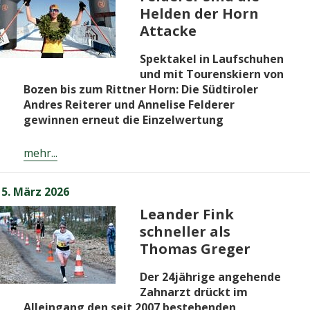
Helden der Horn
Attacke
Spektakel in Laufschuhen
und mit Tourenskiern von
Bozen bis zum Rittner Horn: Die Südtiroler
Andres Reiterer und Annelise Felderer
gewinnen erneut die Einzelwertung
mehr...
Veröffentlicht
5. März 2026
am
Leander Fink
schneller als
Thomas Greger
Der 24jährige angehende
Zahnarzt drückt im
Alleingang den seit 2007 bestehenden