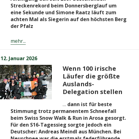
Streckenrekord beim Donnersberglauf um
eine Sekunde und Simone Raatz läuft zum
achten Mal als Siegerin auf den höchsten Berg
der Pfalz
mehr...
Veröffentlicht
12. Januar 2026
am
Wenn 100 irische
Läufer die größte
Auslands-
Delegation stellen
…
dann ist für beste
Stimmung trotz permanentem Schneefall
beim Swiss Snow Walk & Run in Arosa gesorgt.
Für den S16-Tagessieg sorgte jedoch ein
Deutscher: Andreas Meindl aus München. Bei
Neuschnee war die erstmals federführende