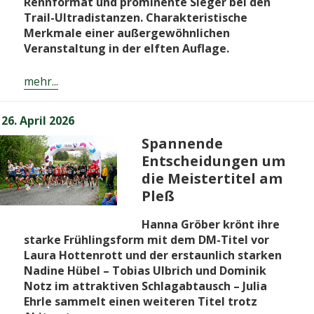
Rennformat und prominente Sieger bei den
Trail-Ultradistanzen. Charakteristische
Merkmale einer außergewöhnlichen
Veranstaltung in der elften Auflage.
mehr...
Veröffentlicht
26. April 2026
am
Spannende
Entscheidungen um
die Meistertitel am
Pleß
Hanna Gröber krönt ihre
starke Frühlingsform mit dem DM-Titel vor
Laura Hottenrott und der erstaunlich starken
Nadine Hübel – Tobias Ulbrich und Dominik
Notz im attraktiven Schlagabtausch – Julia
Ehrle sammelt einen weiteren Titel trotz