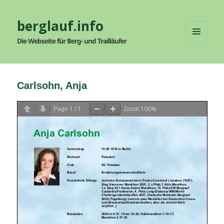
berglauf.info
Die Webseite für Berg- und Trailläufer
MENÜ
UND
WIDGETS
Carlsohn, Anja
1
1
100%
Page
/
Zoom