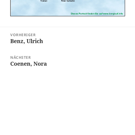
Beitragsnavigation
VORHERIGER
Benz, Ulrich
Vorheriger
Beitrag:
NÄCHSTER
Coenen, Nora
Nächster
Beitrag: