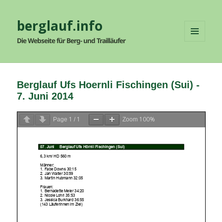
berglauf.info
Die Webseite für Berg- und Trailläufer
MENÜ
UND
WIDGETS
Berglauf Ufs Hoernli Fischingen (Sui) -
7. Juni 2014
1
1
100%
Page
/
Zoom