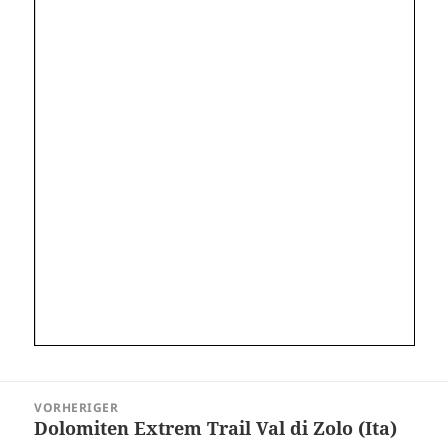
Beitragsnavigation
VORHERIGER
Dolomiten Extrem Trail Val di Zolo (Ita)
Vorheriger