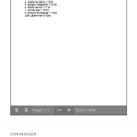
1
1
100%
Page
/
Zoom
Beitragsnavigation
VORHERIGER