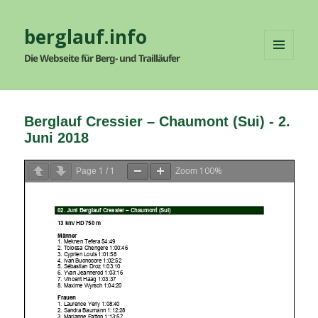
berglauf.info
Die Webseite für Berg- und Trailläufer
MENÜ
UND
WIDGETS
Berglauf Cressier – Chaumont (Sui) - 2.
Juni 2018
1
1
100%
Page
/
Zoom