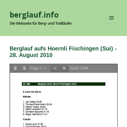
berglauf.info
Die Webseite für Berg- und Trailläufer
MENÜ
UND
WIDGETS
Berglauf aufs Hoernli Fischingen (Sui) -
28. August 2010
1
1
100%
Page
/
Zoom