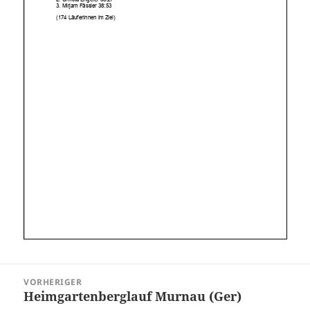
Beitragsnavigation
VORHERIGER
Heimgartenberglauf Murnau (Ger)
Vorheriger