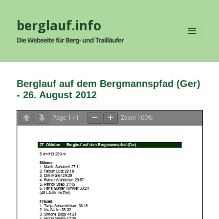
berglauf.info
Die Webseite für Berg- und Trailläufer
MENÜ
UND
WIDGETS
Berglauf auf dem Bergmannspfad (Ger)
- 26. August 2012
1
1
100%
Page
/
Zoom