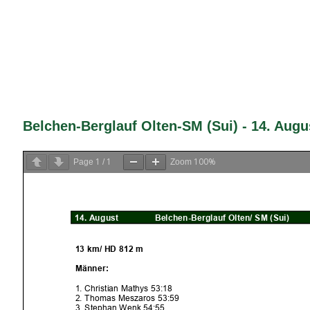
Belchen-Berglauf Olten-SM (Sui) - 14. Augu
1
1
100%
Page
/
Zoom