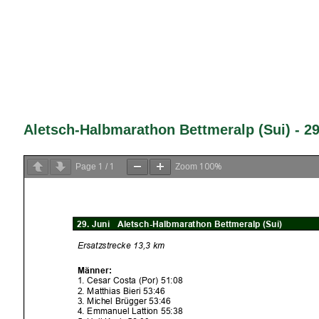
Aletsch-Halbmarathon Bettmeralp (Sui) - 29
1
1
100%
Page
/
Zoom