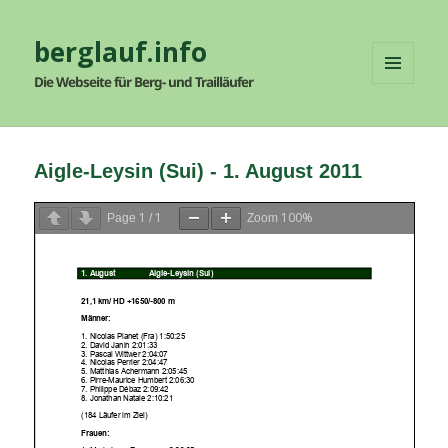
berglauf.info
Die Webseite für Berg- und Trailläufer
MENÜ
UND
WIDGETS
Aigle-Leysin (Sui) - 1. August 2011
1
1
100%
Page
/
Zoom