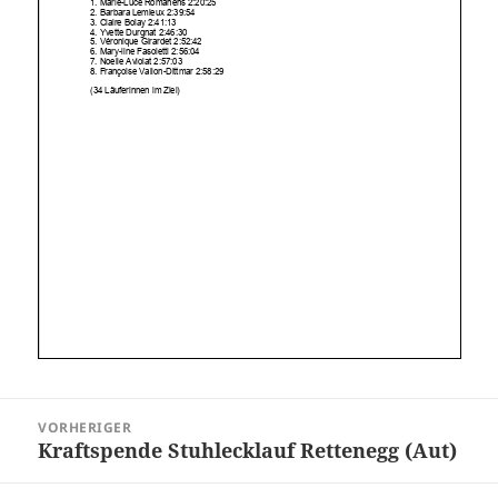
Beitragsnavigation
VORHERIGER
Kraftspende Stuhlecklauf Rettenegg (Aut)
Vorheriger
Beitrag: