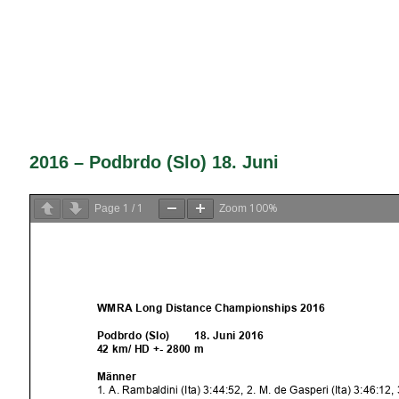
2016 – Podbrdo (Slo) 18. Juni
1
1
100%
Page
/
Zoom